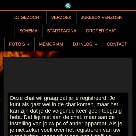
Skip
to
content
DJ GEZOCHT
VERZOEK
JUKEBOX VERZOEK
SCHEMA
STARTPAGINA
GROTER CHAT
FOTO’S
MEMORIAM
DJ INLOG
CONTACT