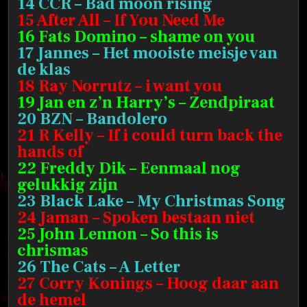
14 CCR – Bad moon rising
15 After All – If You Need Me
16 Fats Domino – shame on you
17 Jannes – Het mooiste meisje van
de klas
18 Ray Norrutz – i want you
19 Jan en z’n Harry’s – Zendpiraat
20 BZN – Bandolero
21 R Kelly – If i could turn back the
hands of
22 Freddy Dik – Eenmaal nog
gelukkig zijn
23 Black Lake – My Christmas Song
24 Jaman – Spoken bestaan niet
25 John Lennon – So this is
chrismas
26 The Cats – A Letter
27 Corry Konings – Hoog daar aan
de hemel