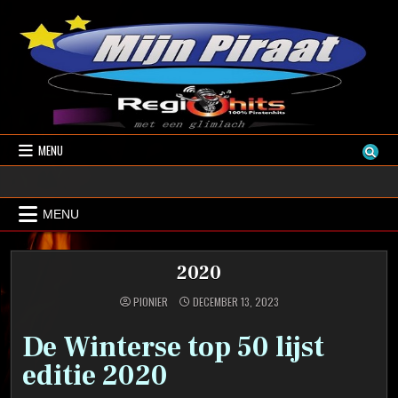
Skip
to
content
MENU
Mijn Piraat Regiohts
Muziek met een glimlach
MENU
2020
PIONIER
DECEMBER 13, 2023
De Winterse top 50 lijst
editie 2020