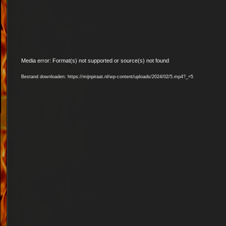
Videospeler
Media error: Format(s) not supported or source(s) not found
Bestand downloaden: https://mijnpiraat.nl/wp-content/uploads/2024/02/5.mp4?_=5