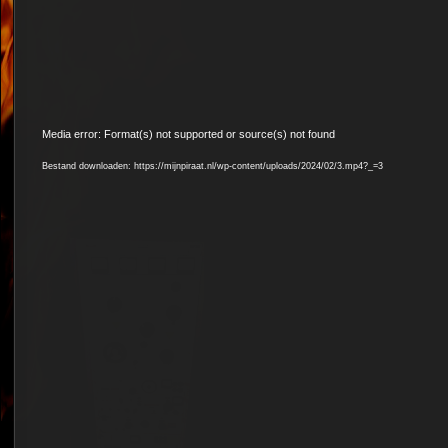
Videospeler
Media error: Format(s) not supported or source(s) not found
Bestand downloaden: https://mijnpiraat.nl/wp-content/uploads/2024/02/3.mp4?_=3