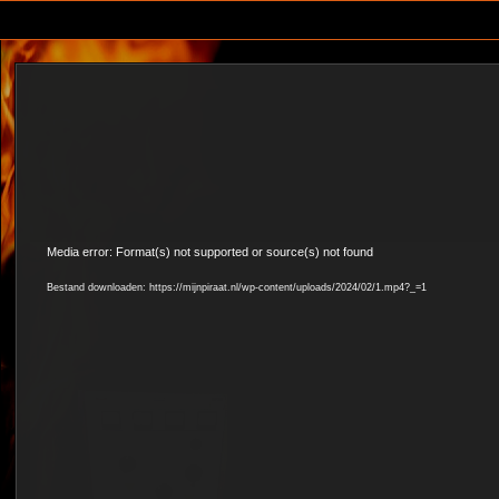
Skip
to
content
Videospeler
Media error: Format(s) not supported or source(s) not found
Bestand downloaden: https://mijnpiraat.nl/wp-content/uploads/2024/02/1.mp4?_=1