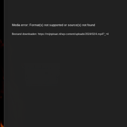
Videospeler
Media error: Format(s) not supported or source(s) not found
Bestand downloaden: https://mijnpiraat.nl/wp-content/uploads/2024/02/4.mp4?_=4