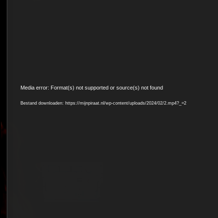
Videospeler
Media error: Format(s) not supported or source(s) not found
Bestand downloaden: https://mijnpiraat.nl/wp-content/uploads/2024/02/2.mp4?_=2